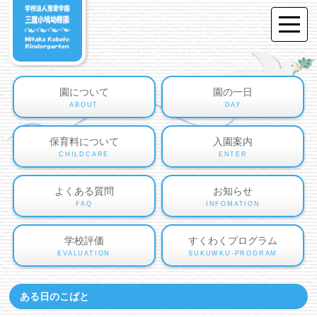
園について
園の一日
ABOUT
DAY
保育料について
入園案内
CHILDCARE
ENTER
よくある質問
お知らせ
FAQ
INFOMATION
学校評価
すくわくプログラム
EVALUATION
SUKUWKU-PROGRAM
ある日のこばと