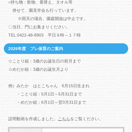
○持ち物：飲物、着替え、タオル等
併せて、園見学会も行っています。
※雨天の場合、園庭開放は中止です。
〇当日、門にお集まりください。
TEL:0422-48-8903 平日９時～１７時
2026年度 プレ保育のご案内
☆ことり組：3歳のお誕生日の前月まで
☆めだか組：3歳のお誕生月より
例）みたか はとこちゃん 6月15日生まれ
・ことり組：5月1日～5月31日まで
・めだか組：6月1日～翌3月31日まで
説明動画を作成しました。
こちら
をご覧ください。