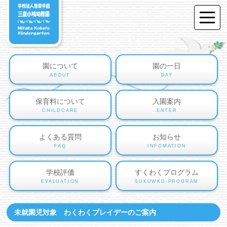
園について
園の一日
ABOUT
DAY
保育料について
入園案内
CHILDCARE
ENTER
よくある質問
お知らせ
FAQ
INFOMATION
学校評価
すくわくプログラム
EVALUATION
SUKUWKU-PROGRAM
未就園児対象 わくわくプレイデーのご案内