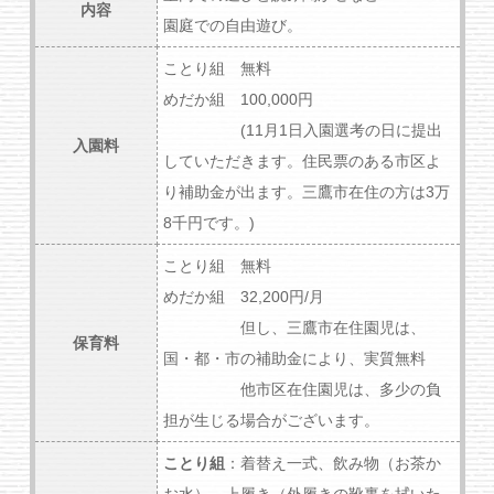
内容
園庭での自由遊び。
ことり組 無料
めだか組 100,000円
(11月1日入園選考の日に提出
入園料
していただきます。住民票のある市区よ
り補助金が出ます。三鷹市在住の方は3万
8千円です。)
ことり組 無料
めだか組 32,200円/月
但し、三鷹市在住園児は、
保育料
国・都・市の補助金により、実質無料
他市区在住園児は、多少の負
担が生じる場合がございます。
ことり組
：着替え一式、飲み物（お茶か
お水）、上履き（外履きの靴裏を拭いた