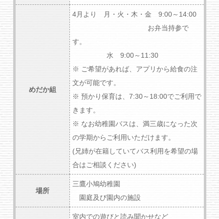
4月より 月・火・木・金 9:00～14:00
お弁当持参で
す。
水 9:00～11:30
※ ご希望があれば、アプリから給食の注
文が可能です。
めだか組
※ 預かり保育は、7:30～18:00でご利用で
きます。
※ なお幼稚園バスは、満三歳になった次
の学期からご利用いただけます。
(兄姉が在籍していてバス利用を希望の場
合はご相談ください)
三鷹小鳩幼稚園
場所
園庭及び園内の施設
室内での遊びと読み聞かせなど