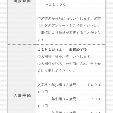
面 接 時 間
～１１：５０
◎願書の受付順に面接いたします。願書
に同封のアンケートをご持参ください。
※事情により順番が前後することがあり
ます。
１１月１日（土） 面接終了後
◎入園許可証をお渡しいたします。
◎入園料を記名した封筒に入れ、封をせ
ずに提出してください。
入園料：年少組（３歳児） １００,０
００円
入 園 手 続
年中組（４歳児） ７０,０
００円
年長組（５歳児） ５０,０