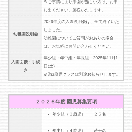
※ご事情により来園が難しい方は、お申
し出ください。郵送いたします。
2026年度の入園説明会は、全て終了いた
しました。
幼稚園説明会
幼稚園についてご質問がおありの場合
は、お気軽にお問い合わせください。
年少組・年中組・年長組 2025年11月1
入園面接・手続
日(土)
き
※満3歳児クラスは別途お知らせします。
２０２６年度 園児募集要項
年少組（３歳児） ２５名
年中組（４歳児） 若干名