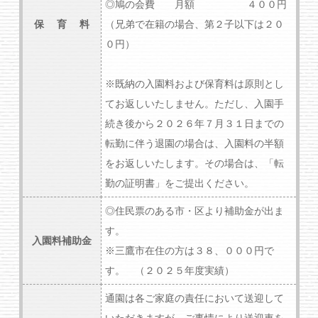
◎鳩の会費 月額 ４００円
保 育 料
（兄弟で在籍の場合、第２子以下は２０
０円）
※既納の入園料および保育料は原則とし
てお返しいたしません。ただし、入園手
続き後から２０２６年７月３１日までの
転勤に伴う退園の場合は、入園料の半額
をお返しいたします。その場合は、「転
勤の証明書」をご提出ください。
◎住民票のある市・区より補助金が出ま
す。
入園料補助金
※三鷹市在住の方は３８、０００円で
す。 （２０２５年度実績）
通園は各ご家庭の責任において送迎して
いただきますが、ご事情により送迎車を