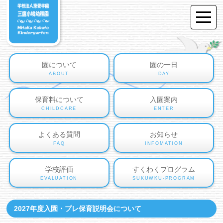
園について
園の一日
ABOUT
DAY
保育料について
入園案内
CHILDCARE
ENTER
よくある質問
お知らせ
FAQ
INFOMATION
学校評価
すくわくプログラム
EVALUATION
SUKUWKU-PROGRAM
2027年度入園・プレ保育説明会について