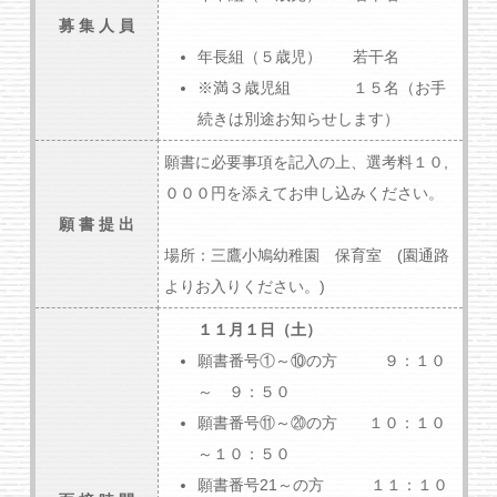
募 集 人 員
年長組（５歳児） 若干名
※満３歳児組 １５名（お手
続きは別途お知らせします）
願書に必要事項を記入の上、選考料１０,
０００円を添えてお申し込みください。
願 書 提 出
場所：三鷹小鳩幼稚園 保育室 (園通路
よりお入りください。)
１１月１日（土）
願書番号①～⑩の方 ９：１０
～ ９：５０
願書番号⑪～⑳の方 １０：１０
～１０：５０
願書番号21～の方 １１：１０