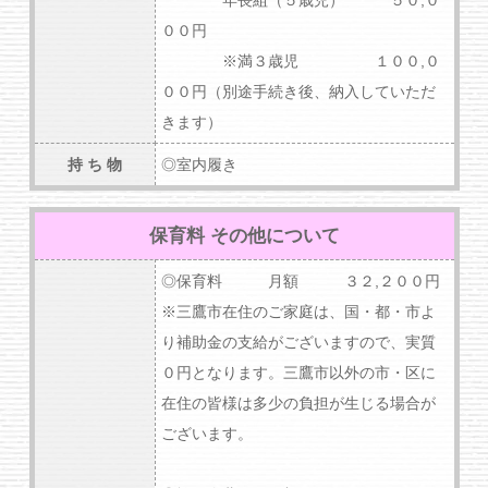
００円
※満３歳児 １００,０
００円（別途手続き後、納入していただ
きます）
持 ち 物
◎室内履き
保育料 その他について
◎保育料 月額 ３２,２００円
※三鷹市在住のご家庭は、国・都・市よ
り補助金の支給がございますので、実質
０円となります。三鷹市以外の市・区に
在住の皆様は多少の負担が生じる場合が
ございます。