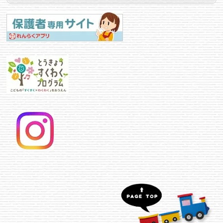
た。
2025/05/25
”おしらせ”
に”とうきょう すくわくプログラ
ム活動報告”を記載しました。
2025/05/13
”ある日のこばと”
を更新しました。
2025/01/22
”預かり保育について”
に2月から実施する追
加時間帯を掲載しました。
2024/12/12
1月15日(水)未就園児対象わくわくプレイデ
ー
の案内と
1月22日(水)プレ保育説明会
の案
内を
”お知らせ”
と
”めだか組・ことりグルー
プ”
に記載しました。
2024/11/06
”入園案内”
に追加募集を出しました。
2024/10/23
恒例の「山手線に乗ろう！」10月28日(月)
実施について
”お知らせ”
に記載しました。
2024/06/19
”学校評価”
2024年度版を修正しました。
2024/05/27
恒例の「山手線に乗ろう！」6月12日(水)実
施について
”お知らせ”
に記載しました。