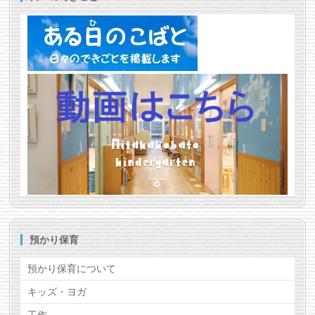
日(水)
を
”入園案内”
、
”お知らせ”
、
”めだか
組・ことり組”
に記載しました。
2026/06/22
”お知らせ”
、
”めだか組・ことり組”
に7月園
見学・園庭開放を記載しました。
2025/06/05
”すくわくプログラム”
を更新しました。
2026/06/02
”学校評価”
2025年度版を記載しました。
2026/05/08
”入園案内”
に2027年度入園説明会第1回6月
10日(水)を記載しました。
2026/04/22
”園の一日”
の「課外教室」「お弁当」、
”よ
くある質問”
を更新しました。
2026/04/17
”入園案内”
に2027年度入園説明会第1回を記
載しました。
預かり保育
2026/04/15
”お知らせ”
、
”めだか組・ことり組”
に5月園
見学・園庭開放を記載しました。
預かり保育について
2026/02/10
”園の一日”
に" 動画”クリスマスページェント
キッズ・ヨガ
の様子”が加わりました。