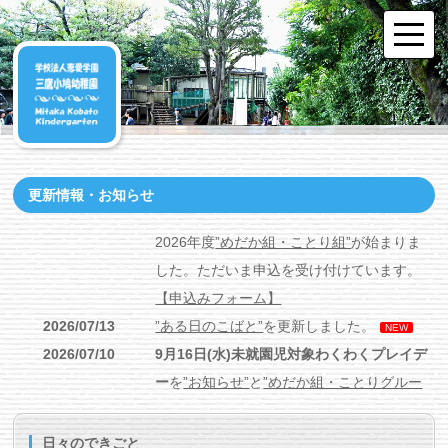
更新情報・お知らせ
2026年度
”めだか組・ことり組”
が始まりま
した。ただいま申込を受け付けています。
【申込みフォーム】
2026/07/13
”ある日のこばと”
を更新しました。
NEW
2026/07/10
9月16日(水)未就園児対象わくわくプレイデ
ー
を
”お知らせ”
と
”めだか組・ことりグルー
プ”
に記載しました。
2027年度入園・プレ保育説明会第2回9月9
日々のできごと