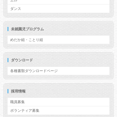
工作
2026/01/24
”おしらせ”
に2月「未就園児向け園庭開放」
ダンス
を記載しました。
2026/01/07
”お知らせ”
、
”めだか組・ことり組”
にプレ保
育説明会1月21日(水)を記載しました。
未就園児プログラム
2025/10/23
”園の一日”
に動画が加わりました。ご覧くだ
めだか組・ことり組
さい。
2025/10/15
”入園案内”
に2026年度募集要項を記載しま
した。
ダウンロード
2025/10/08
”職員募集”
を更新しました。
2025/06/26
”園の一日”
に体操教室について記載しまし
各種書類ダウンロードページ
た。
2025/06/03
”学校評価”
2024年度版を記載しました。
採用情報
”ある日のこばと”
を更新しました。
2025/05/27
”おしらせ”
に6月「未就園児向け園庭開放」
職員募集
を記載しました。
ボランティア募集
2025/05/27
”すくわくプログラム”
のページを作成しまし